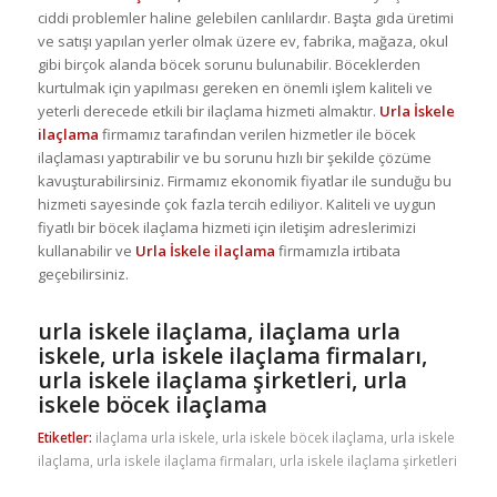
ciddi problemler haline gelebilen canlılardır. Başta gıda üretimi
ve satışı yapılan yerler olmak üzere ev, fabrika, mağaza, okul
gibi birçok alanda böcek sorunu bulunabilir. Böceklerden
kurtulmak için yapılması gereken en önemli işlem kaliteli ve
yeterli derecede etkili bir ilaçlama hizmeti almaktır.
Urla İskele
ilaçlama
firmamız tarafından verilen hizmetler ile böcek
ilaçlaması yaptırabilir ve bu sorunu hızlı bir şekilde çözüme
kavuşturabilirsiniz. Firmamız ekonomik fiyatlar ile sunduğu bu
hizmeti sayesinde çok fazla tercih ediliyor. Kaliteli ve uygun
fiyatlı bir böcek ilaçlama hizmeti için iletişim adreslerimizi
kullanabilir ve
Urla İskele ilaçlama
firmamızla irtibata
geçebilirsiniz.
urla iskele ilaçlama, ilaçlama urla
iskele, urla iskele ilaçlama firmaları,
urla iskele ilaçlama şirketleri, urla
iskele böcek ilaçlama
Etiketler:
ilaçlama urla iskele
,
urla iskele böcek ilaçlama
,
urla iskele
ilaçlama
,
urla iskele ilaçlama firmaları
,
urla iskele ilaçlama şirketleri