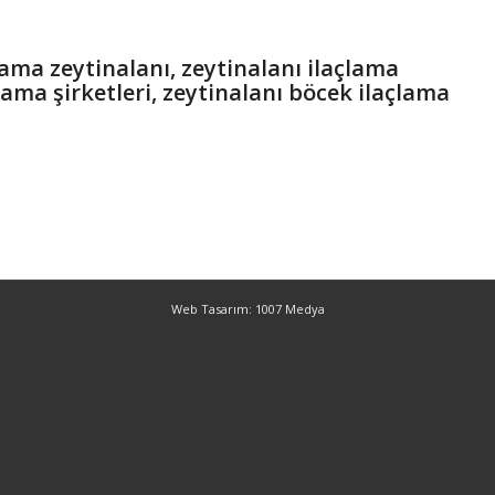
lama zeytinalanı, zeytinalanı ilaçlama
çlama şirketleri, zeytinalanı böcek ilaçlama
Web Tasarım: 1007 Medya