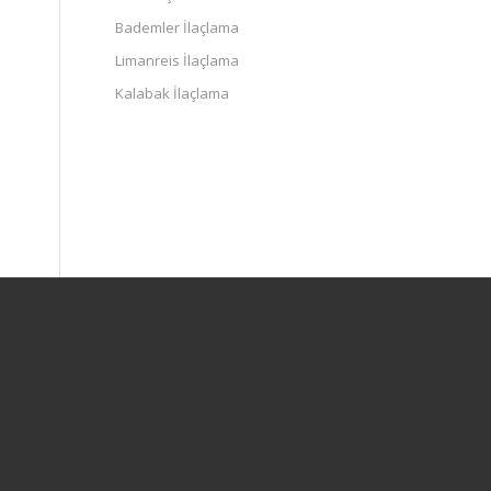
Bademler İlaçlama
Limanreis İlaçlama
Kalabak İlaçlama