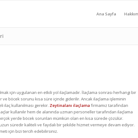
Ana Sayfa
Hakkı
ri
mak için uygulanan en etkili yol ilaçlamadır. İlaçlama sonrası herhangi bir
 ve böcek sorunu kısa süre içinde giderilir. Ancak ilaçlama işleminin
li ilaç kullanılması gerekir.
Zeytinalanı ilaçlama
firmamız tarafından
laçlar kullanılır hem de alanında uzman personeller tarafından ilaçlama
ibi birçok yerde böcek sorunları mümkün olan en kısa sürede çözülür.
zun süredir kaliteli ve faydalı bir şekilde hizmet vermeye devam ediyor.
ti için bizi tercih edebilirsiniz.