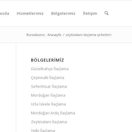
mızda
Hizmetlerimiz
Bölgelerimiz
İletişim
Buradasınız:
Anasayfa
/
zeytinalanı ilaçlama şirketleri
BÖLGELERIMIZ
Güzelbahçe İlaçlama
Çeşmealtı İlaçlama
Seferihisar İlaçlama
Mordoğan İlaçlama
Urla İskele İlaçlama
Mordoğan Ardıç İlaçlama
Zeytinalanı İlaçlama
Yelki İlaçlama