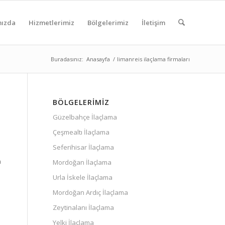
mızda
Hizmetlerimiz
Bölgelerimiz
İletişim
Buradasınız:
Anasayfa
/
limanreis ilaçlama firmaları
BÖLGELERIMIZ
Güzelbahçe İlaçlama
Çeşmealtı İlaçlama
Seferihisar İlaçlama
m
Mordoğan İlaçlama
Urla İskele İlaçlama
Mordoğan Ardıç İlaçlama
Zeytinalanı İlaçlama
Yelki İlaçlama