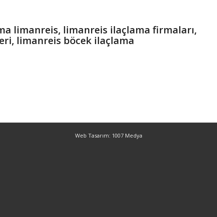
ma limanreis, limanreis ilaçlama firmaları,
eri, limanreis böcek ilaçlama
Web Tasarım: 1007 Medya