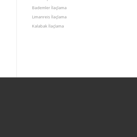
Bademler İlaçlama
Limanreis İlaçlama
Kalabak İlaçlama