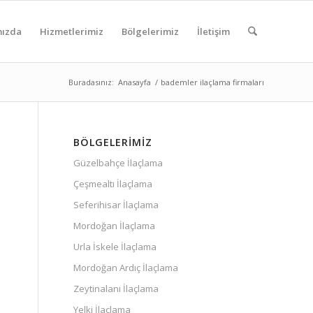
mızda
Hizmetlerimiz
Bölgelerimiz
İletişim
Buradasınız:
Anasayfa
/
bademler ilaçlama firmaları
BÖLGELERIMIZ
Güzelbahçe İlaçlama
Çeşmealtı İlaçlama
Seferihisar İlaçlama
Mordoğan İlaçlama
Urla İskele İlaçlama
Mordoğan Ardıç İlaçlama
Zeytinalanı İlaçlama
Yelki İlaçlama