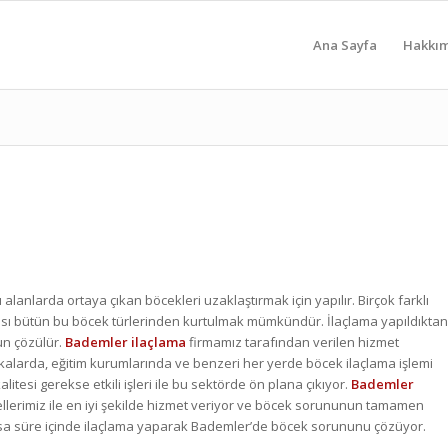
Ana Sayfa
Hakkı
lı alanlarda ortaya çıkan böcekleri uzaklaştırmak için yapılır. Birçok farklı
rası bütün bu böcek türlerinden kurtulmak mümkündür. İlaçlama yapıldıktan
un çözülür.
Bademler ilaçlama
firmamız tarafından verilen hizmet
alarda, eğitim kurumlarında ve benzeri her yerde böcek ilaçlama işlemi
itesi gerekse etkili işleri ile bu sektörde ön plana çıkıyor.
Bademler
ellerimiz ile en iyi şekilde hizmet veriyor ve böcek sorununun tamamen
sa süre içinde ilaçlama yaparak Bademler’de böcek sorununu çözüyor.