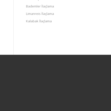
Bademler İlaçlama
Limanreis İlaçlama
Kalabak İlaçlama